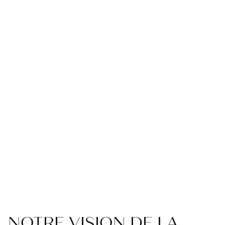
Accueil
›
Chirurgie Esthétique
CHIRURGIE
ESTHÉTIQUE
NOTRE VISION DE LA