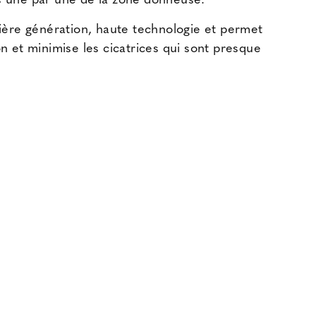
ires une par une de la zone donneuse.
nière génération, haute technologie et permet
n et minimise les cicatrices qui sont presque