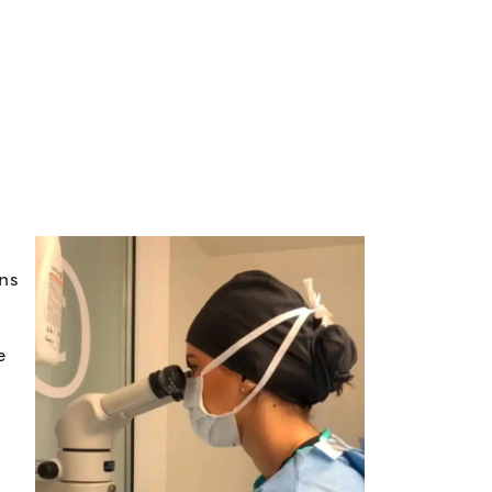
ons
e