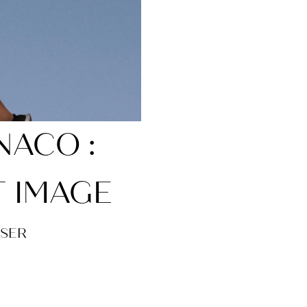
NACO :
T IMAGE
ISER