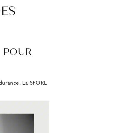
DES
R POUR
endurance. La
SFORL